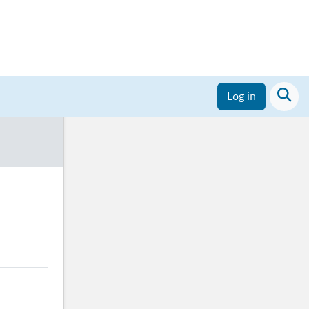
Compleetheid profiel
0%
Log in